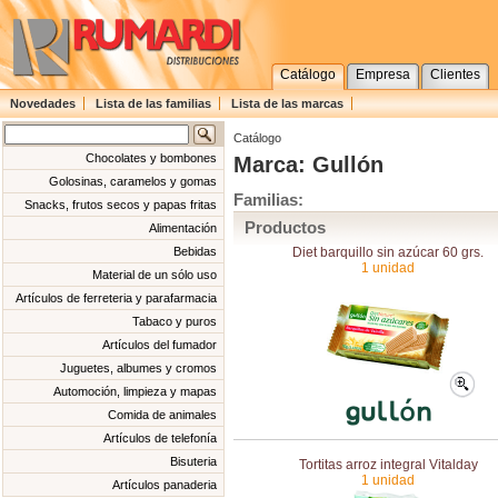
Catálogo
Empresa
Clientes
Novedades
Lista de las familias
Lista de las marcas
Catálogo
Chocolates y bombones
Marca: Gullón
Golosinas, caramelos y gomas
Familias:
Snacks, frutos secos y papas fritas
Productos
Alimentación
Diet barquillo sin azúcar 60 grs.
Bebidas
1 unidad
Material de un sólo uso
Artículos de ferreteria y parafarmacia
Tabaco y puros
Artículos del fumador
Juguetes, albumes y cromos
Automoción, limpieza y mapas
Comida de animales
Artículos de telefonía
Bisuteria
Tortitas arroz integral Vitalday
1 unidad
Artículos panaderia