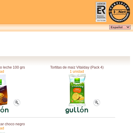
co leche 100 grs
Tortitas de maiz Vitalday (Pack 4)
dad
1 unidad
úcar choco negro
dad