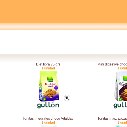
Diet fibra 75 grs
Mini digestive cho
1 unidad
1 uni
Tortitas integrales choco Vitalday
Tortitas maiz s/az
1 unidad
1 uni