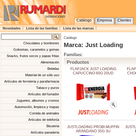
Catálogo
Empresa
Clientes
Novedades
Lista de las familias
Lista de las marcas
Catálogo
Chocolates y bombones
Marca: Just Loading
Golosinas, caramelos y gomas
Familias:
Snacks, frutos secos y papas fritas
Productos
Alimentación
FLAPJACK JUST LOADING
FLAP
Bebidas
CAPUCCINO 60G 20UD
CHO
Material de un sólo uso
Artículos de ferreteria y parafarmacia
Tabaco y puros
Artículos del fumador
Juguetes, albumes y cromos
Automoción, limpieza y mapas
Comida de animales
Artículos de telefonía
Bisuteria
JUSTLOADING PROBI.MUFFIN
JUST
ARÁNDANO 35G 3U
Artículos panaderia