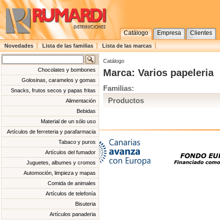
Catálogo
Empresa
Clientes
Novedades
Lista de las familias
Lista de las marcas
Catálogo
Chocolates y bombones
Marca: Varios papeleria
Golosinas, caramelos y gomas
Familias:
Snacks, frutos secos y papas fritas
Productos
Alimentación
Bebidas
Material de un sólo uso
Artículos de ferreteria y parafarmacia
Tabaco y puros
Artículos del fumador
Juguetes, albumes y cromos
Automoción, limpieza y mapas
Comida de animales
Artículos de telefonía
Bisuteria
Artículos panaderia