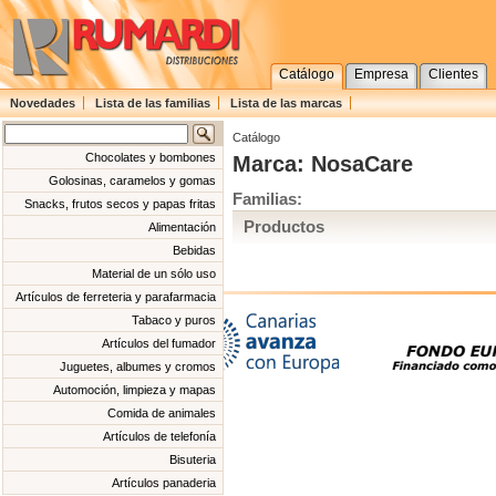
Catálogo
Empresa
Clientes
Novedades
Lista de las familias
Lista de las marcas
Catálogo
Chocolates y bombones
Marca: NosaCare
Golosinas, caramelos y gomas
Familias:
Snacks, frutos secos y papas fritas
Productos
Alimentación
Bebidas
Material de un sólo uso
Artículos de ferreteria y parafarmacia
Tabaco y puros
Artículos del fumador
Juguetes, albumes y cromos
Automoción, limpieza y mapas
Comida de animales
Artículos de telefonía
Bisuteria
Artículos panaderia