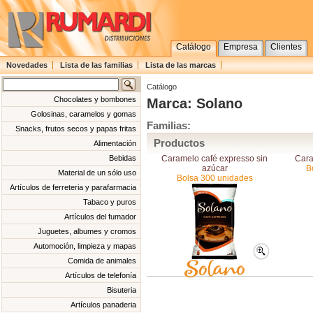
Catálogo
Empresa
Clientes
Novedades
Lista de las familias
Lista de las marcas
Catálogo
Chocolates y bombones
Marca: Solano
Golosinas, caramelos y gomas
Familias:
Snacks, frutos secos y papas fritas
Productos
Alimentación
Caramelo café expresso sin
Cara
Bebidas
azúcar
B
Material de un sólo uso
Bolsa 300 unidades
Artículos de ferreteria y parafarmacia
Tabaco y puros
Artículos del fumador
Juguetes, albumes y cromos
Automoción, limpieza y mapas
Comida de animales
Artículos de telefonía
Bisuteria
Artículos panaderia