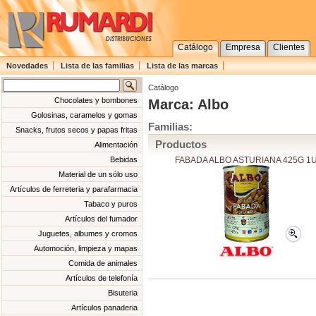
Catálogo
Empresa
Clientes
Novedades
Lista de las familias
Lista de las marcas
Catálogo
Chocolates y bombones
Marca: Albo
Golosinas, caramelos y gomas
Familias:
Snacks, frutos secos y papas fritas
Productos
Alimentación
FABADA ALBO ASTURIANA 425G 1
Bebidas
Material de un sólo uso
Artículos de ferreteria y parafarmacia
Tabaco y puros
Artículos del fumador
Juguetes, albumes y cromos
Automoción, limpieza y mapas
Comida de animales
Artículos de telefonía
Bisuteria
Artículos panaderia