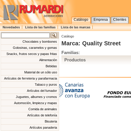
Catálogo
Empresa
Clientes
Novedades
Lista de las familias
Lista de las marcas
Catálogo
Chocolates y bombones
Marca: Quality Street
Golosinas, caramelos y gomas
Familias:
Snacks, frutos secos y papas fritas
Productos
Alimentación
Bebidas
Material de un sólo uso
Artículos de ferreteria y parafarmacia
Tabaco y puros
Artículos del fumador
Juguetes, albumes y cromos
Automoción, limpieza y mapas
Comida de animales
Artículos de telefonía
Bisuteria
Artículos panaderia