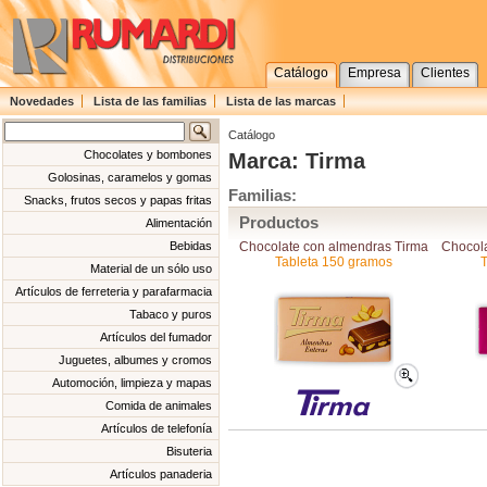
Catálogo
Empresa
Clientes
Novedades
Lista de las familias
Lista de las marcas
Catálogo
Chocolates y bombones
Marca: Tirma
Golosinas, caramelos y gomas
Familias:
Snacks, frutos secos y papas fritas
Productos
Alimentación
Chocolate con almendras Tirma
Chocola
Bebidas
Tableta 150 gramos
T
Material de un sólo uso
Artículos de ferreteria y parafarmacia
Tabaco y puros
Artículos del fumador
Juguetes, albumes y cromos
Automoción, limpieza y mapas
Comida de animales
Artículos de telefonía
Bisuteria
Artículos panaderia