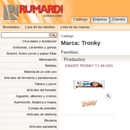
Catálogo
Empresa
Clientes
Novedades
Lista de las familias
Lista de las marcas
Catálogo
Chocolates y bombones
Marca: Tronky
Golosinas, caramelos y gomas
Familias:
Snacks, frutos secos y papas fritas
Productos
Alimentación
KINDER TRONKY T.1 48 UDS
Bebidas
Material de un sólo uso
Artículos de ferreteria y parafarmacia
Tabaco y puros
Artículos del fumador
Juguetes, albumes y cromos
Automoción, limpieza y mapas
Comida de animales
Artículos de telefonía
Bisuteria
Artículos panaderia