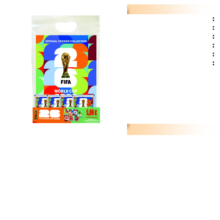
:
:
:
:
:
: