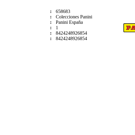
:
658683
:
Colecciones Panini
:
Panini España
:
1
:
8424248926854
:
8424248926854