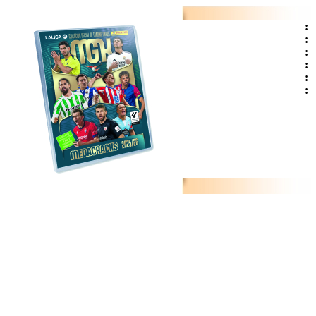
:
:
:
:
:
: