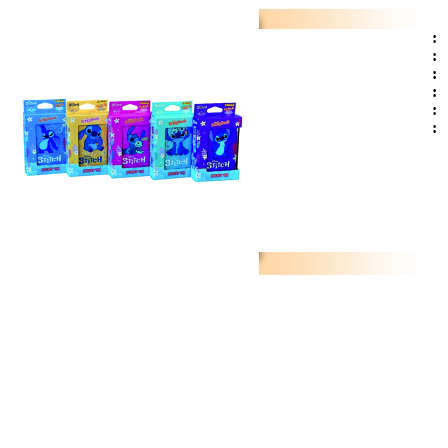
:
:
:
:
:
: