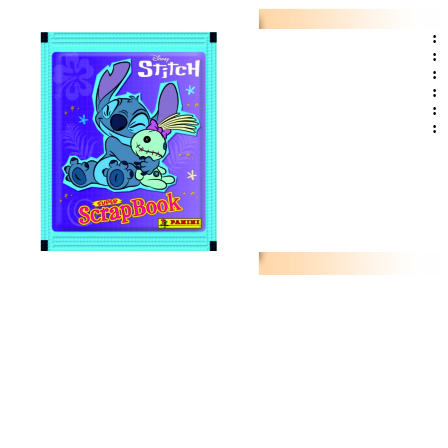
:
:
:
:
:
: