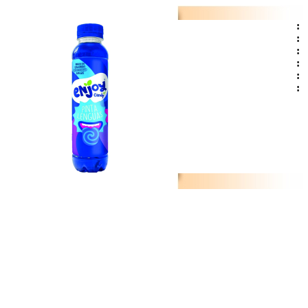
:
:
:
:
:
: