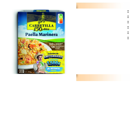
:
:
:
:
:
: