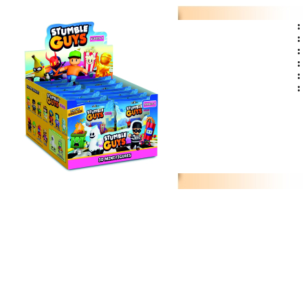
:
:
:
:
:
: