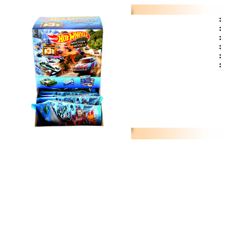
:
:
:
:
:
: