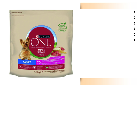
:
:
:
:
:
: