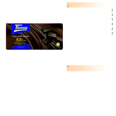
:
:
:
:
:
: