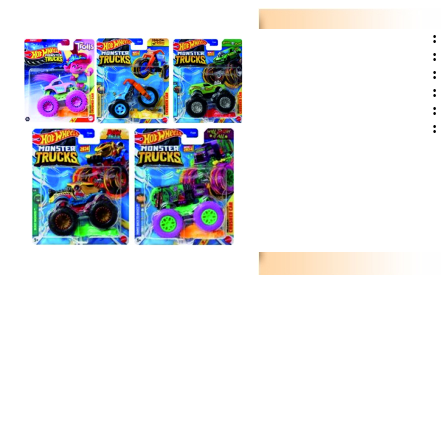
:
:
:
:
:
: