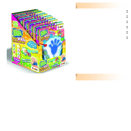
:
:
:
:
:
: