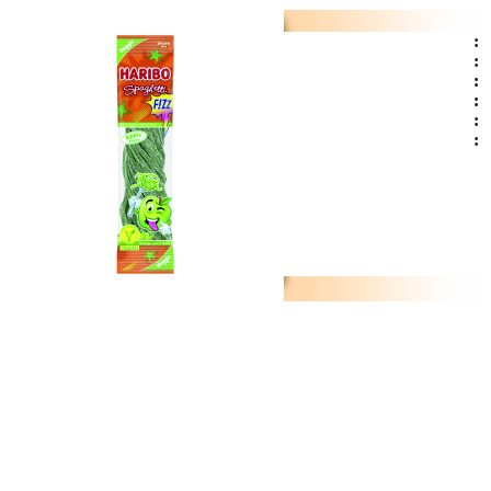
:
:
:
:
:
: