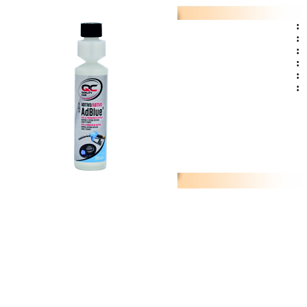
:
:
:
:
:
: