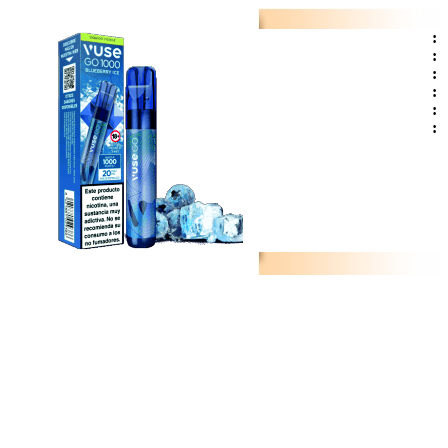
:
:
:
:
:
: