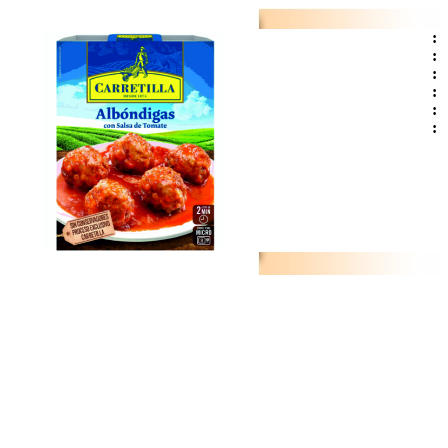
:
:
:
:
:
: