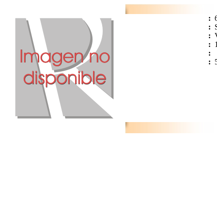
:
:
:
:
:
: