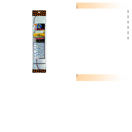
:
:
:
:
:
: