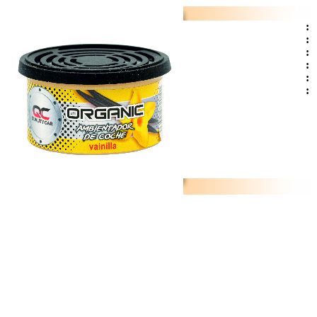
:
:
:
:
:
: