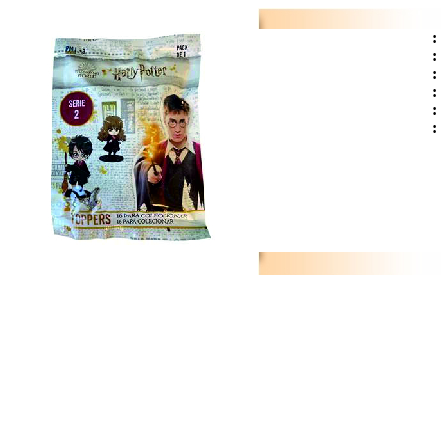
:
:
:
:
:
: