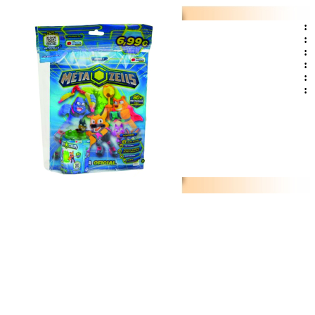
:
:
:
:
:
: