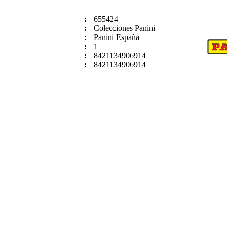
:
655424
:
Colecciones Panini
:
Panini España
:
1
:
8421134906914
:
8421134906914