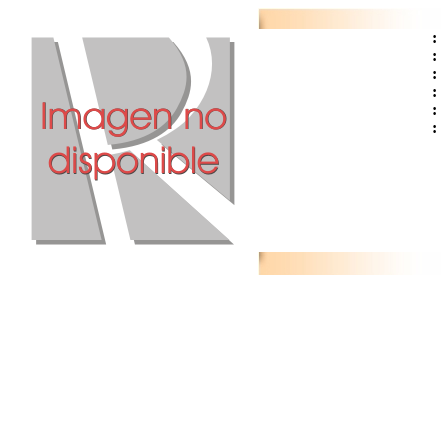
:
:
:
:
:
: