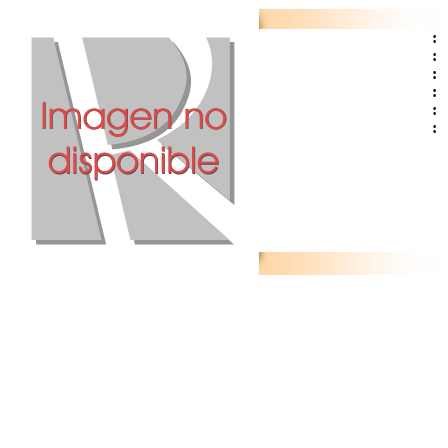
:
:
:
:
:
: