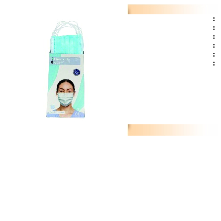
:
:
:
:
:
: