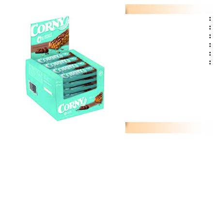
:
:
:
:
:
: