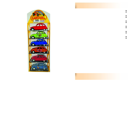
:
:
:
:
:
: