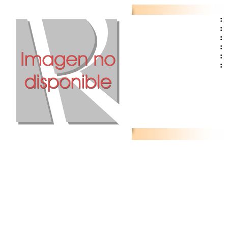
:
:
:
:
:
: