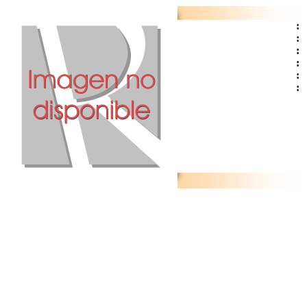
:
:
:
:
:
: