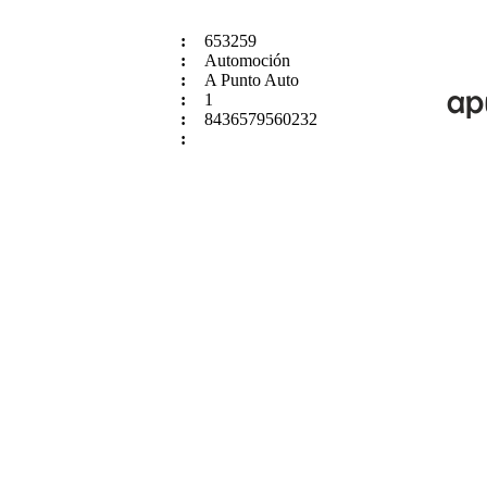
:
653259
:
Automoción
:
A Punto Auto
:
1
:
8436579560232
: