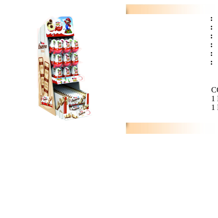
:
:
:
:
:
:
C
1
1