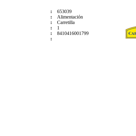
:
653039
:
Alimentación
:
Carretilla
:
1
:
8410416001799
: