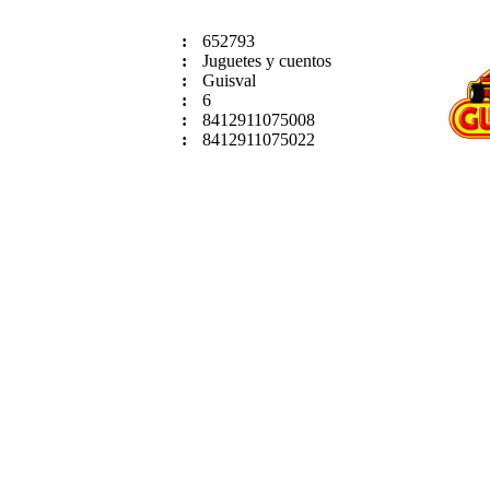
:
652793
:
Juguetes y cuentos
:
Guisval
:
6
:
8412911075008
:
8412911075022