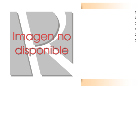
:
:
:
:
:
: