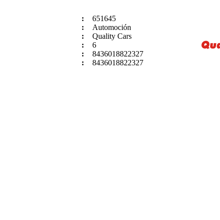
:
651645
:
Automoción
:
Quality Cars
:
6
:
8436018822327
:
8436018822327