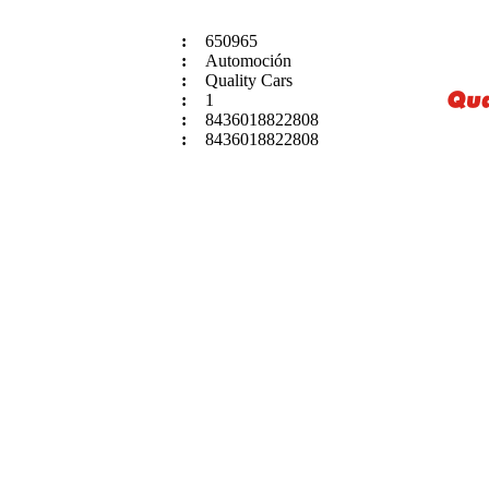
:
650965
:
Automoción
:
Quality Cars
:
1
:
8436018822808
:
8436018822808