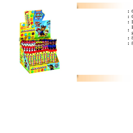
:
:
:
:
:
: