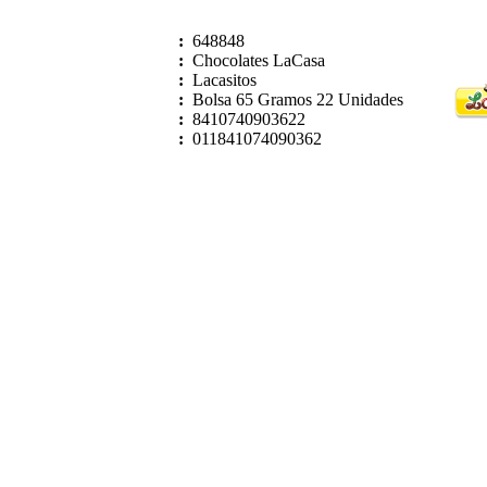
:
648848
:
Chocolates LaCasa
:
Lacasitos
:
Bolsa 65 Gramos 22 Unidades
:
8410740903622
:
011841074090362