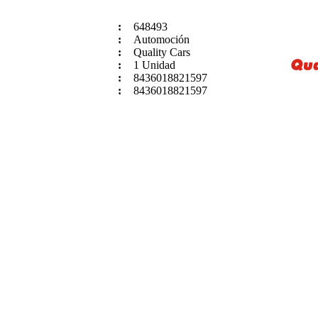
:
648493
:
Automoción
:
Quality Cars
:
1 Unidad
:
8436018821597
:
8436018821597