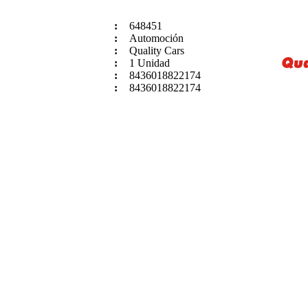
:
648451
:
Automoción
:
Quality Cars
:
1 Unidad
:
8436018822174
:
8436018822174